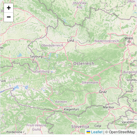
+
−
Leaflet
|
© OpenStreetMap