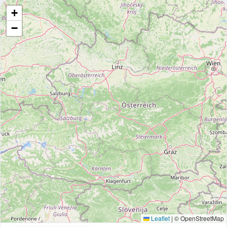
+
−
Leaflet
|
© OpenStreetMap