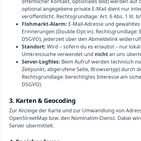
öffentlicher Kontakt, optionales Bild) werden auf d
optional angegebene private E-Mail dient nur int
veröffentlicht. Rechtsgrundlage: Art. 6 Abs. 1 lit. 
Flohmarkt-Alarm:
E-Mail-Adresse und gewähltes
Erinnerungen (Double-Opt-in). Rechtsgrundlage: Einw
DSGVO), jederzeit über den Abmeldelink widerruf
Standort:
Wird – sofern du es erlaubst – nur loka
Umkreissuche verwendet und
nicht
an uns übert
Server-Logfiles:
Beim Aufruf werden technisch no
Zeitpunkt, abgerufene Seite, Browsertyp) durch d
Rechtsgrundlage: berechtigtes Interesse am sicheren
DSGVO).
3. Karten & Geocoding
Zur Anzeige der Karte und zur Umwandlung von Adress
OpenStreetMap bzw. den Nominatim-Dienst. Dabei wird 
Server übermittelt.