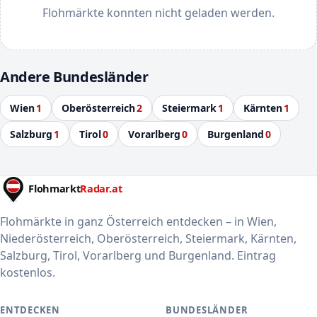
Flohmärkte konnten nicht geladen werden.
Andere Bundesländer
Wien
1
Oberösterreich
2
Steiermark
1
Kärnten
1
Salzburg
1
Tirol
0
Vorarlberg
0
Burgenland
0
Flohmärkte in ganz Österreich entdecken – in Wien,
Niederösterreich, Oberösterreich, Steiermark, Kärnten,
Salzburg, Tirol, Vorarlberg und Burgenland. Eintrag
kostenlos.
ENTDECKEN
BUNDESLÄNDER