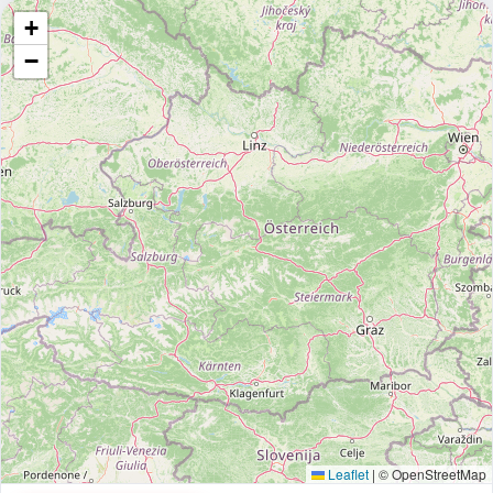
+
−
Leaflet
|
© OpenStreetMap