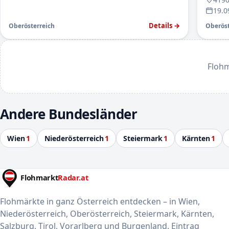
19.0
Details →
Oberösterreich
Oberöst
Flohm
Andere Bundesländer
Wien
1
Niederösterreich
1
Steiermark
1
Kärnten
1
Flohmärkte in ganz Österreich entdecken – in Wien,
Niederösterreich, Oberösterreich, Steiermark, Kärnten,
Salzburg, Tirol, Vorarlberg und Burgenland. Eintrag