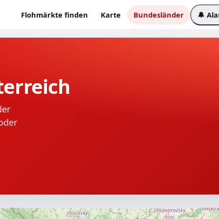
Flohmärkte finden
Karte
Bundesländer
🔔 Al
terreich
der
 oder