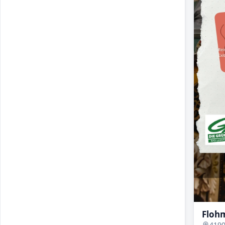
Floh
4190