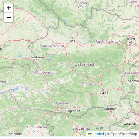
+
−
Leaflet
|
© OpenStreetMap